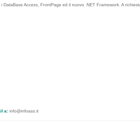
, i DataBase Access, FrontPage ed il nuovo .NET Framework. A richiesta
l a:
info@infoass.it