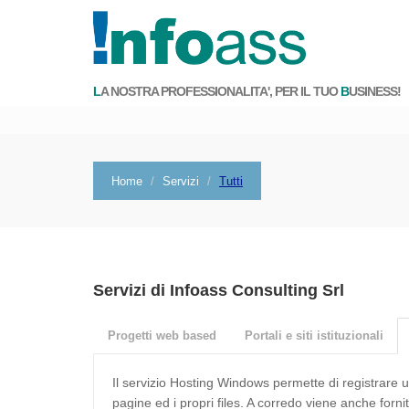
L
A NOSTRA PROFESSIONALITA', PER IL TUO
B
USINESS!
Home
Servizi
Tutti
Servizi di Infoass Consulting Srl
Progetti web based
Portali e siti istituzionali
Il servizio Hosting Windows permette di registrare u
pagine ed i propri files. A corredo viene anche forni